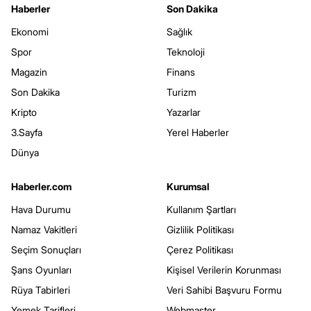
Haberler
Son Dakika
Ekonomi
Sağlık
Spor
Teknoloji
Magazin
Finans
Son Dakika
Turizm
Kripto
Yazarlar
3.Sayfa
Yerel Haberler
Dünya
Haberler.com
Kurumsal
Hava Durumu
Kullanım Şartları
Namaz Vakitleri
Gizlilik Politikası
Seçim Sonuçları
Çerez Politikası
Şans Oyunları
Kişisel Verilerin Korunması
Rüya Tabirleri
Veri Sahibi Başvuru Formu
Yemek Tarifleri
Webmaster