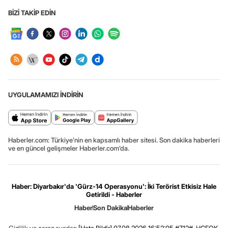
BİZİ TAKİP EDİN
UYGULAMAMIZI İNDİRİN
Haberler.com: Türkiye’nin en kapsamlı haber sitesi. Son dakika haberleri
ve en güncel gelişmeler Haberler.com’da.
Haber: Diyarbakır'da 'Gürz-14 Operasyonu': İki Terörist Etkisiz Hale
Getirildi - Haberler
Haber
Son Dakika
Haberler
Gizlilik ve çerez ayarları
[Hata Bildir]
07.08.2026 16:52:05 #7.12# .HCFOK.