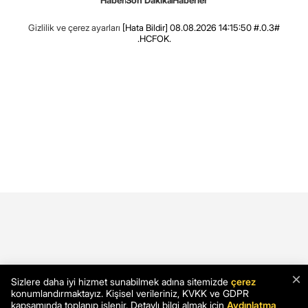
Gizlilik ve çerez ayarları
[Hata Bildir]
08.08.2026 14:15:50 #.0.3#
.HCFOK.
×
Sizlere daha iyi hizmet sunabilmek adına sitemizde
çerez
konumlandırmaktayız. Kişisel verileriniz, KVKK ve GDPR
kapsamında toplanıp işlenir. Detaylı bilgi almak için
Aydınlatma