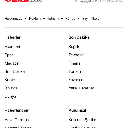
© Copyright 2026 Tüm Hakları Gizlidir.
Hakkımızda
Reklam
İletişim
Künye
Yayın İlkeleri
Haberler
Son Dakika
Ekonomi
Sağlık
Spor
Teknoloji
Magazin
Finans
Son Dakika
Turizm
Kripto
Yazarlar
3.Sayfa
Yerel Haberler
Dünya
Haberler.com
Kurumsal
Hava Durumu
Kullanım Şartları
Namaz Vakitleri
Gizlilik Politikası