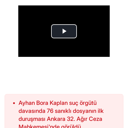
Ayhan Bora Kaplan suç örgütü
davasında 76 sanıklı dosyanın ilk
duruşması Ankara 32. Ağır Ceza
Mahkemesi'nde görüldü.