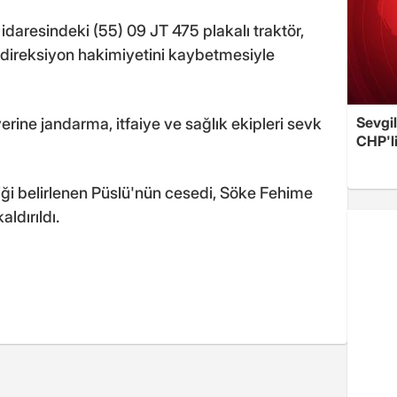
) idaresindeki (55) 09 JT 475 plakalı traktör,
direksiyon hakimiyetini kaybetmesiyle
Sevgil
erine jandarma, itfaiye ve sağlık ekipleri sevk
CHP'l
tiği belirlenen Püslü'nün cesedi, Söke Fehime
ldırıldı.