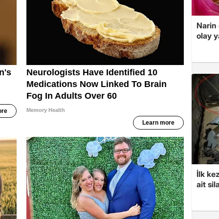
Narin
olay 
İlk ke
ait sil