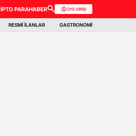
İPTO PARA
HABER
ÜYE GİRİŞİ
RESMİ İLANLAR
GASTRONOMİ