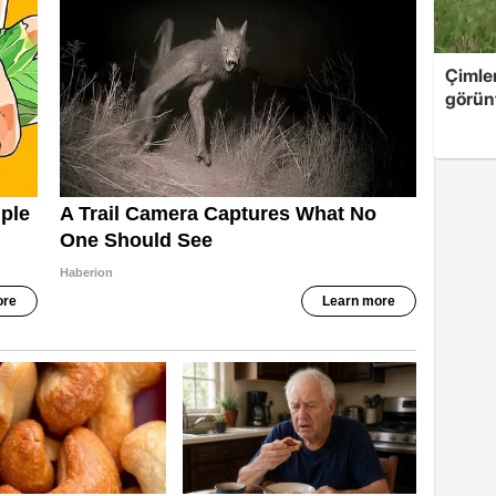
Çimle
görünt