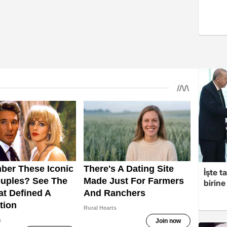
İşte t
birine 