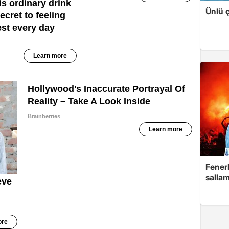
Ünlü ç
Fenerb
sallam