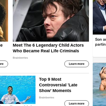
Son a
partin