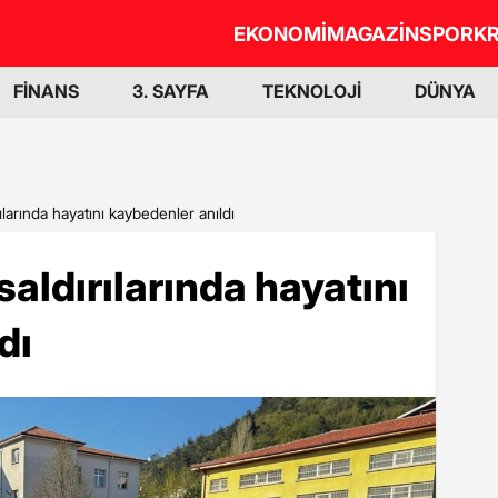
EKONOMİ
MAGAZİN
SPOR
KR
FİNANS
3. SAYFA
TEKNOLOJİ
DÜNYA
rılarında hayatını kaybedenler anıldı
saldırılarında hayatını
dı