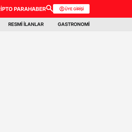
İPTO PARA
HABER
ÜYE GİRİŞİ
RESMİ İLANLAR
GASTRONOMİ