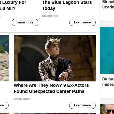
Bir ba
üzerin
Bu nas
mides