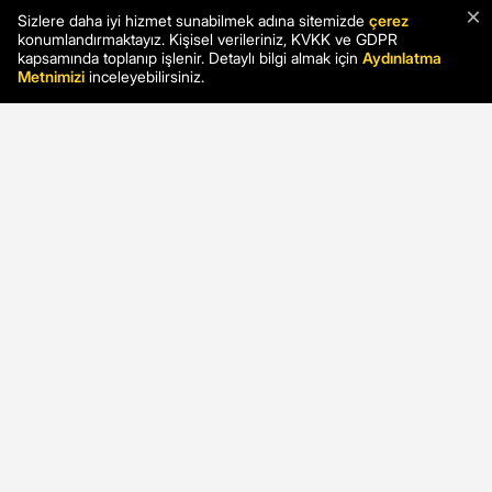
×
Sizlere daha iyi hizmet sunabilmek adına sitemizde
çerez
konumlandırmaktayız. Kişisel verileriniz, KVKK ve GDPR
kapsamında toplanıp işlenir. Detaylı bilgi almak için
Aydınlatma
Metnimizi
inceleyebilirsiniz.