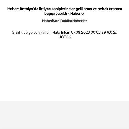
Haber: Antalya'da ihtiyaç sahiplerine engelli aracı ve bebek arabası
bağışı yapıldı - Haberler
Haber
Son Dakika
Haberler
Gizlilik ve çerez ayarları
[Hata Bildir]
07.08.2026 00:02:39 #.0.2#
.HCFOK.