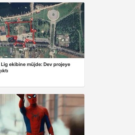
 Lig ekibine müjde: Dev projeye
ıktı