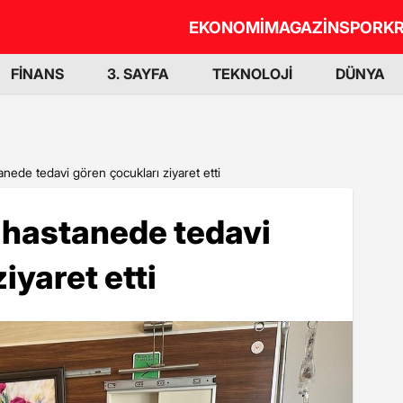
EKONOMİ
MAGAZİN
SPOR
KR
FİNANS
3. SAYFA
TEKNOLOJİ
DÜNYA
nede tedavi gören çocukları ziyaret etti
 hastanede tedavi
iyaret etti