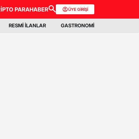
İPTO PARA
HABER
ÜYE GİRİŞİ
RESMİ İLANLAR
GASTRONOMİ