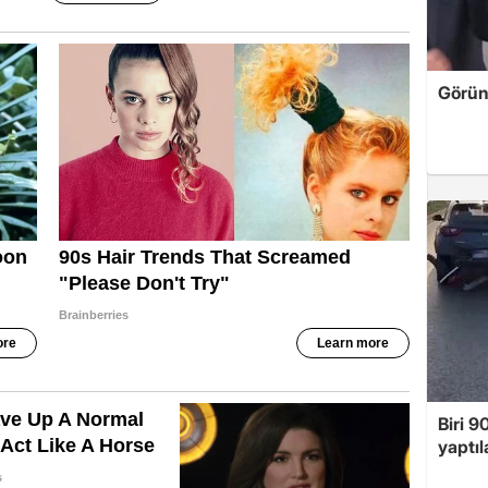
Görün
Biri 9
yaptıl