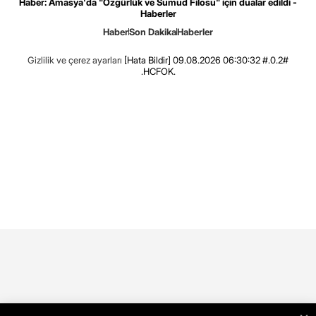
Haber: Amasya'da "Özgürlük ve Sumud Filosu" için dualar edildi -
Haberler
Haber
Son Dakika
Haberler
Gizlilik ve çerez ayarları
[Hata Bildir]
09.08.2026 06:30:32 #.0.2#
.HCFOK.