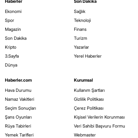
Haberler
Son Dakika
Ekonomi
Sağlık
Spor
Teknoloji
Magazin
Finans
Son Dakika
Turizm
Kripto
Yazarlar
3.Sayfa
Yerel Haberler
Dünya
Haberler.com
Kurumsal
Hava Durumu
Kullanım Şartları
Namaz Vakitleri
Gizlilik Politikası
Seçim Sonuçları
Çerez Politikası
Şans Oyunları
Kişisel Verilerin Korunması
Rüya Tabirleri
Veri Sahibi Başvuru Formu
Yemek Tarifleri
Webmaster