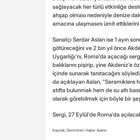
sağlayacak her türlü etkinliğe des
ahşap olması nedeniyle denize daldı
amacına ulaşmasını ümit ettiklerini
Sanatçı Serdar Aslan ise 1 ayın so
götüreceğini ve 2 bin yıl önce Akd
Uygarlığı'nı, Roma'da açacağı serg
balıklarını pişirip, yine Akdeniz'e ö
içinde sunarak tanıtacağını söyled
da açıklayan Aslan, "Seramiklere 
atıfta bulunmak hem de su altı bası
olarak görebilmek için böyle bir şe
Sergi, 27 Eylül'de Roma'da açılaca
Kaynak: Demirören Haber Ajansı