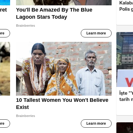
Kalaba
Polis 
İşte "
tarih