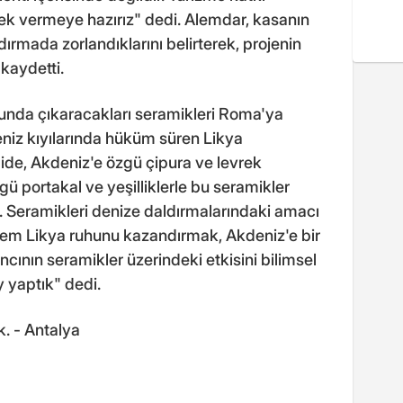
tek vermeye hazırız" dedi. Alemdar, kasanın
rmada zorlandıklarını belirterek, projenin
 kaydetti.
nunda çıkaracakları seramikleri Roma'ya
eniz kıyılarında hüküm süren Likya
ide, Akdeniz'e özgü çipura ve levrek
zgü portakal ve yeşilliklerle bu seramikler
i. Seramikleri denize daldırmalarındaki amacı
hem Likya ruhunu kazandırmak, Akdeniz'e bir
ncının seramikler üzerindeki etkisini bilimsel
y yaptık" dedi.
k. - Antalya