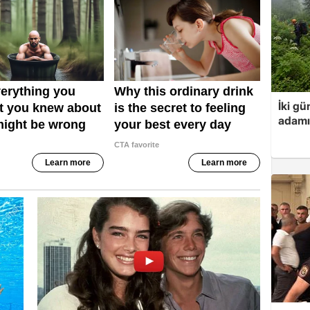
İki gü
adamı