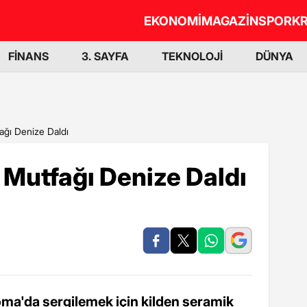
EKONOMİ
MAGAZİN
SPOR
KR
FİNANS
3. SAYFA
TEKNOLOJİ
DÜNYA
ağı Denize Daldı
 Mutfağı Denize Daldı
ma'da sergilemek için kilden seramik