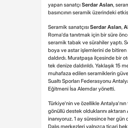
yapan sanatçı
Serdar Aslan
, sera
basıncının seramik üzerindeki etkis
Seramik sanatçısı
Serdar Aslan
,
A
Roma'da tanıtmak için bir süre önce 
seramik tabak ve sürahiler yaptı.
boya ve astar işlemlerini de bitiren
daldırdı. Muratpaşa ilçesinde bir ot
tek denize daldırıldı. Yaklaşık 15 m
muhafaza edilen seramiklerin güvenl
Sualtı Sporları Federasyonu Antaly
Eğitmeni İsa Alemdar yönetti.
Türkiye'nin ve özellikle Antalya'nın 
gönüllü destek olduklarını aktaran
inanıyoruz. 1 ay süresince her gün
Dalış merkezleri yalnızca ticari bekl