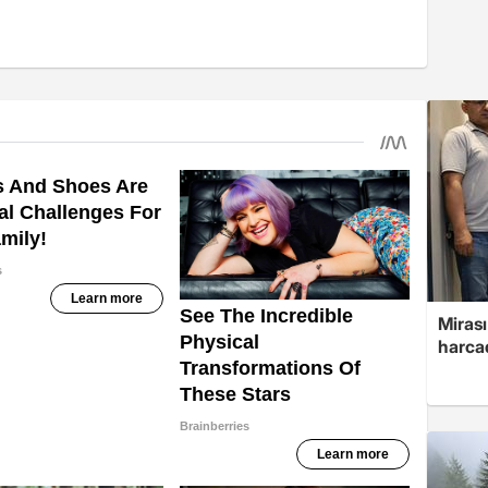
Mirası
harcad