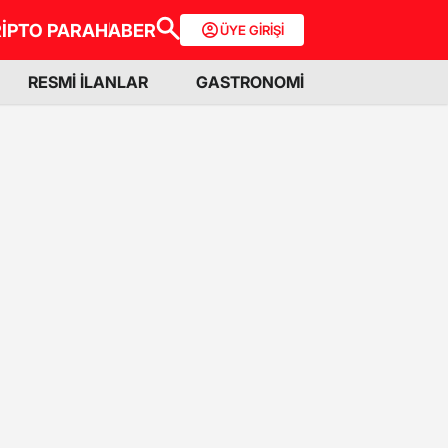
İPTO PARA
HABER
ÜYE GİRİŞİ
RESMİ İLANLAR
GASTRONOMİ