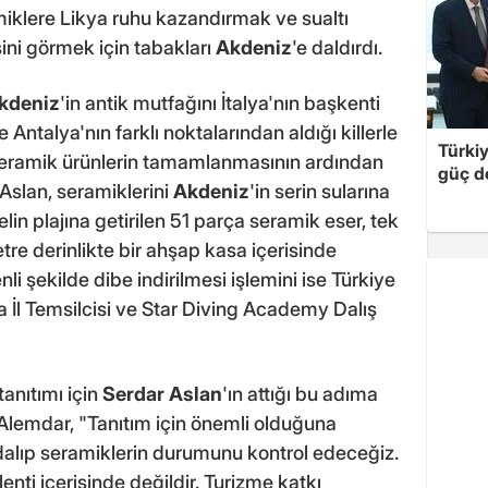
miklere Likya ruhu kazandırmak ve sualtı
ini görmek için tabakları
Akdeniz
'e daldırdı.
kdeniz
'in antik mutfağını İtalya'nın başkenti
Antalya'nın farklı noktalarından aldığı killerle
Türki
 Seramik ürünlerin tamamlanmasının ardından
güç d
 Aslan, seramiklerini
Akdeniz
'in serin sularına
elin plajına getirilen 51 parça seramik eser, tek
etre derinlikte bir ahşap kasa içerisinde
i şekilde dibe indirilmesi işlemini ise Türkiye
a İl Temsilcisi ve Star Diving Academy Dalış
tanıtımı için
Serdar Aslan
'ın attığı bu adıma
 Alemdar, "Tanıtım için önemli olduğuna
 dalıp seramiklerin durumunu kontrol edeceğiz.
enti içerisinde değildir. Turizme katkı