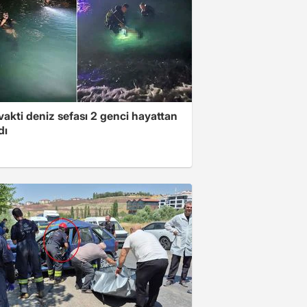
akti deniz sefası 2 genci hayattan
dı