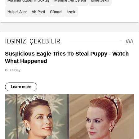
Mahinur Özdemir Göktaş
Mehmet Ali Çelebi
Milletvekili
Hulusi Akar
AK Parti
Güncel
İzmir