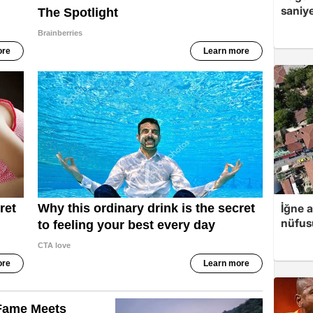
saniye
İğne 
nüfusu