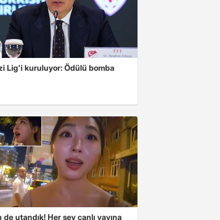
zi Lig'i kuruluyor: Ödülü bomba
 de utandık! Her şey canlı yayına