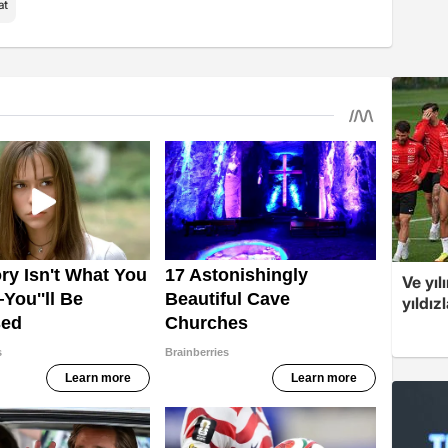
at
Ve yıl
yıldız