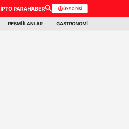
İPTO PARA
HABER
ÜYE GİRİŞİ
RESMİ İLANLAR
GASTRONOMİ