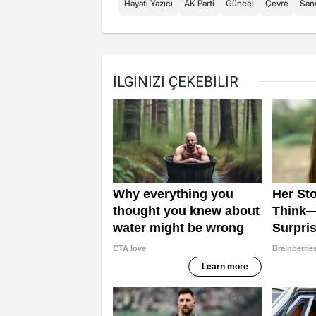
Hayati Yazıcı
AK Parti
Güncel
Çevre
San