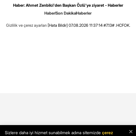
Haber: Ahmet Zenbilci'den Başkan Özlü'ye ziyaret - Haberler
Haber
Son Dakika
Haberler
Gizlilik ve çerez ayarları
[Hata Bildir]
07.08.2026 11:37:14 #7.13# .HCFOK.
×
Sizlere daha iyi hizmet sunabilmek adına sitemizde
çerez