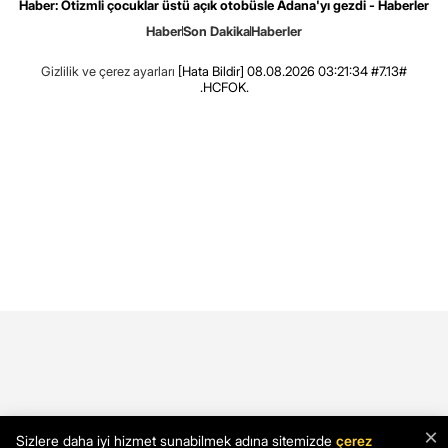
Haber: Otizmli çocuklar üstü açık otobüsle Adana'yı gezdi - Haberler
Haber
Son Dakika
Haberler
Gizlilik ve çerez ayarları
[Hata Bildir]
08.08.2026 03:21:34 #7.13#
.HCFOK.
×
Sizlere daha iyi hizmet sunabilmek adına sitemizde
çerez