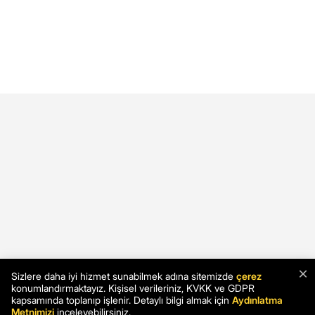
×
Sizlere daha iyi hizmet sunabilmek adına sitemizde
çerez
konumlandırmaktayız. Kişisel verileriniz, KVKK ve GDPR
kapsamında toplanıp işlenir. Detaylı bilgi almak için
Aydınlatma
Metnimizi
inceleyebilirsiniz.