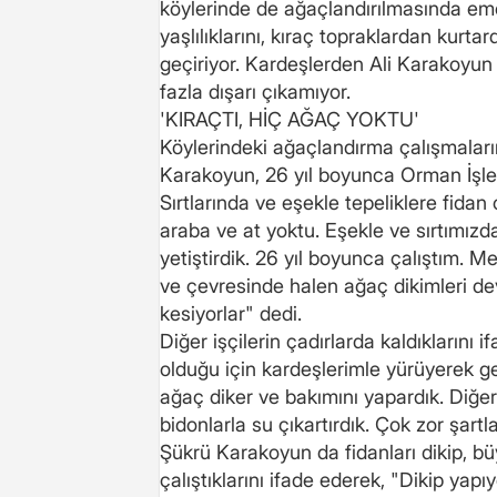
köylerinde de ağaçlandırılmasında e
yaşlılıklarını, kıraç topraklardan kurta
geçiriyor. Kardeşlerden Ali Karakoyun i
fazla dışarı çıkamıyor.
'KIRAÇTI, HİÇ AĞAÇ YOKTU'
Köylerindeki ağaçlandırma çalışmaları
Karakoyun, 26 yıl boyunca Orman İşlet
Sırtlarında ve eşekle tepeliklere fidan
araba ve at yoktu. Eşekle ve sırtımızda 
yetiştirdik. 26 yıl boyunca çalıştım. 
ve çevresinde halen ağaç dikimleri dev
kesiyorlar" dedi.
Diğer işçilerin çadırlarda kaldıkların
olduğu için kardeşlerimle yürüyerek gel
ağaç diker ve bakımını yapardık. Diğer 
bidonlarla su çıkartırdık. Çok zor şartl
Şükrü Karakoyun da fidanları dikip, b
çalıştıklarını ifade ederek, "Dikip yap