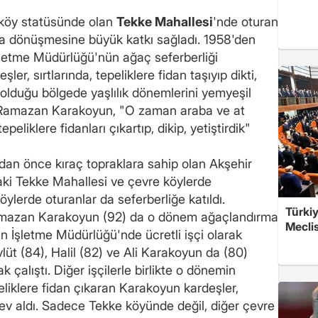
 köy statüsünde olan
Tekke Mahallesi
'nde oturan
na dönüşmesine büyük katkı sağladı. 1958'den
şletme Müdürlüğü'nün ağaç seferberliği
ler, sırtlarında, tepeliklere fidan taşıyıp dikti,
ç olduğu bölgede yaşlılık dönemlerini yemyeşil
 Ramazan Karakoyun, "O zaman araba ve at
eliklere fidanları çıkartıp, dikip, yetiştirdik"
dan önce kıraç topraklara sahip olan Akşehir
taki Tekke Mahallesi ve çevre köylerde
öylerde oturanlar da seferberliğe katıldı.
Türkiy
Ramazan Karakoyun (92) da o dönem ağaçlandırma
Meclis
an İşletme Müdürlüğü'nde ücretli işçi olarak
lüt (84), Halil (82) ve Ali Karakoyun da (80)
 çalıştı. Diğer işçilerle birlikte o dönemin
peliklere fidan çıkaran Karakoyun kardeşler,
ev aldı. Sadece Tekke köyünde değil, diğer çevre