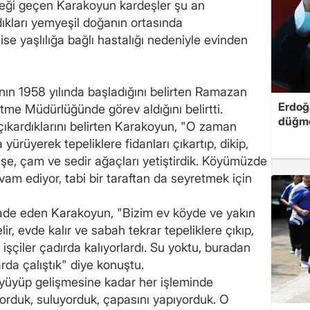
meği geçen Karakoyun kardeşler şu an
rdıkları yemyeşil doğanın ortasında
se yaşlılığa bağlı hastalığı nedeniyle evinden
nın 1958 yılında başladığını belirten Ramazan
Erdoğa
me Müdürlüğünde görev aldığını belirtti.
düğme
 çıkardıklarını belirten Karakoyun, "O zaman
yürüyerek tepeliklere fidanları çıkartıp, dikip,
Meşe, çam ve sedir ağaçları yetiştirdik. Köyümüzde
am ediyor, tabi bir taraftan da seyretmek için
ı ifade eden Karakoyun, "Bizim ev köyde ve yakın
ir, evde kalır ve sabah tekrar tepeliklere çıkıp,
işçiler çadırda kalıyorlardı. Su yoktu, buradan
arda çalıştık" diye konuştu.
üyüyüp gelişmesine kadar her işleminde
ıyorduk, suluyorduk, çapasını yapıyorduk. O