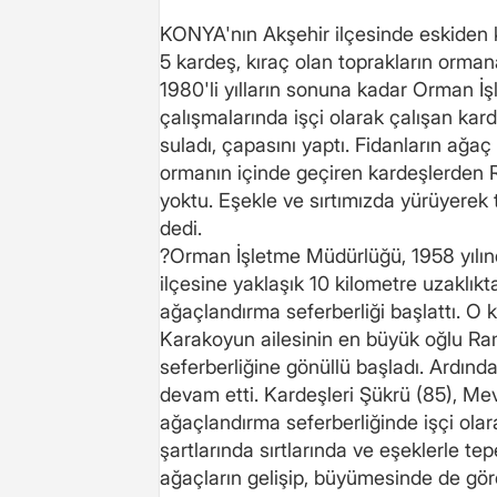
KONYA'nın Akşehir ilçesinde eskiden
5 kardeş, kıraç olan toprakların orma
1980'li yılların sonuna kadar Orman İ
çalışmalarında işçi olarak çalışan kardeş
suladı, çapasını yaptı. Fidanların ağa
ormanın içinde geçiren kardeşlerden
yoktu. Eşekle ve sırtımızda yürüyerek tep
dedi.
?Orman İşletme Müdürlüğü, 1958 yılın
ilçesine yaklaşık 10 kilometre uzaklık
ağaçlandırma seferberliği başlattı. O k
Karakoyun ailesinin en büyük oğlu 
seferberliğine gönüllü başladı. Ardınd
devam etti. Kardeşleri Şükrü (85), Mev
ağaçlandırma seferberliğinde işçi olarak
şartlarında sırtlarında ve eşeklerle te
ağaçların gelişip, büyümesinde de gör