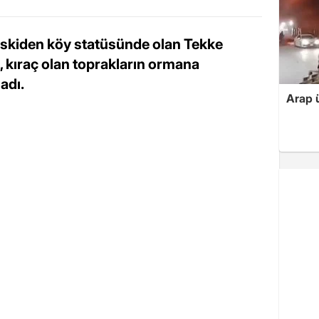
eskiden köy statüsünde olan Tekke
 kıraç olan toprakların ormana
adı.
Arap ü