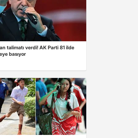
n talimatı verdi! AK Parti 81 ilde
ye basıyor