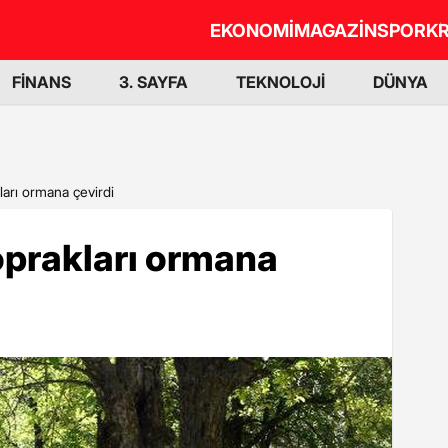
EKONOMİ
MAGAZİN
SPOR
KR
FİNANS
3. SAYFA
TEKNOLOJİ
DÜNYA
ları ormana çevirdi
toprakları ormana