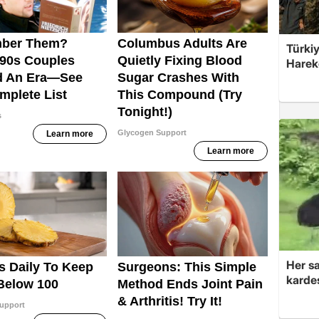
Türkiy
Harek
Her sa
kardeş