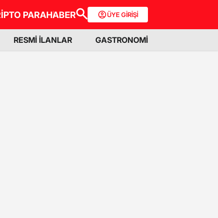
İPTO PARA
HABER
ÜYE GİRİŞİ
RESMİ İLANLAR
GASTRONOMİ