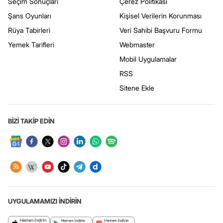
Seçim Sonuçları
Çerez Politikası
Şans Oyunları
Kişisel Verilerin Korunması
Rüya Tabirleri
Veri Sahibi Başvuru Formu
Yemek Tarifleri
Webmaster
Mobil Uygulamalar
RSS
Sitene Ekle
BİZİ TAKİP EDİN
UYGULAMAMIZI İNDİRİN