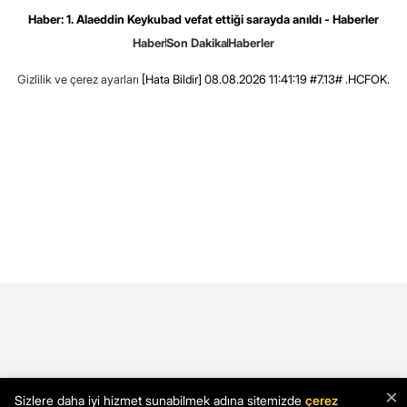
Haber: 1. Alaeddin Keykubad vefat ettiği sarayda anıldı - Haberler
Haber
Son Dakika
Haberler
Gizlilik ve çerez ayarları
[Hata Bildir]
08.08.2026 11:41:19 #7.13# .HCFOK.
×
Sizlere daha iyi hizmet sunabilmek adına sitemizde
çerez