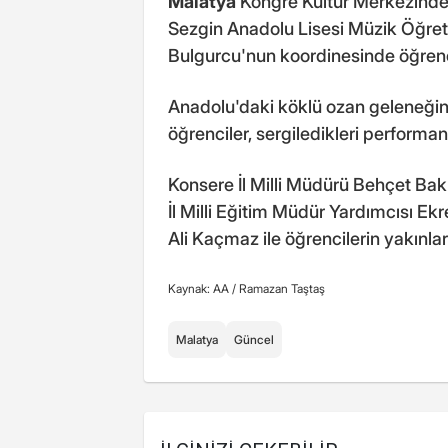
Malatya
Kongre Kültür Merkezinde
Sezgin Anadolu Lisesi Müzik Öğre
Bulgurcu'nun koordinesinde öğrenci
Anadolu'daki köklü ozan geleneği
öğrenciler, sergiledikleri performan
Konsere İl Milli Müdürü Behçet Bakı
İl Milli Eğitim Müdür Yardımcısı Ek
Ali Kaçmaz ile öğrencilerin yakınları
Kaynak: AA /
Ramazan Taştaş
Malatya
Güncel