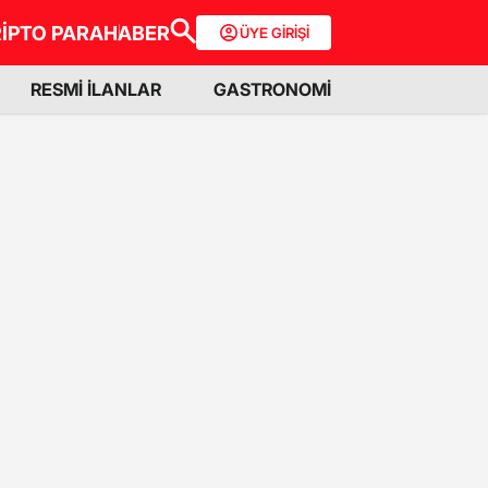
İPTO PARA
HABER
ÜYE GİRİŞİ
RESMİ İLANLAR
GASTRONOMİ