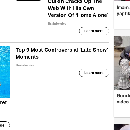
İmam,
yaptık
Günde
video 