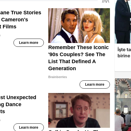
İşte t
birine 