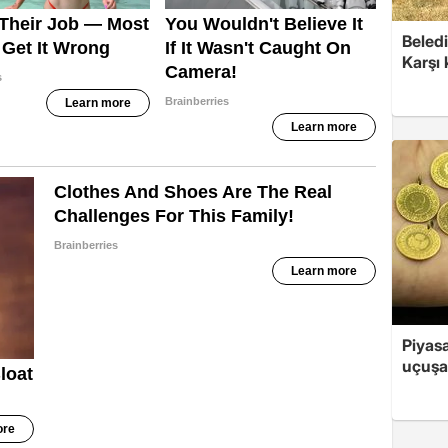
Beledi
Karşı
Piyasa
uçuşa