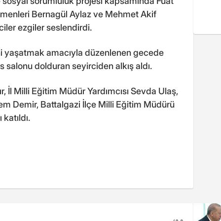
 sosyal sorumluluk projesi kapsamında Fuat
tmenleri Bernagül Aylaz ve Mehmet Akif
ler ezgiler seslendirdi.
ni yaşatmak amacıyla düzenlenen gecede
s salonu dolduran seyirciden alkış aldı.
r, İl Milli Eğitim Müdür Yardımcısı Sevda Ulaş,
rem Demir, Battalgazi İlçe Milli Eğitim Müdürü
 katıldı.