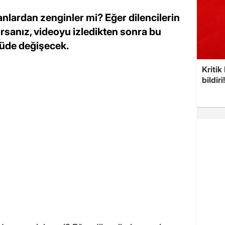
sanlardan zenginler mi? Eğer dilencilerin
sanız, videoyu izledikten sonra bu
çüde değişecek.
Kritik
bildiri