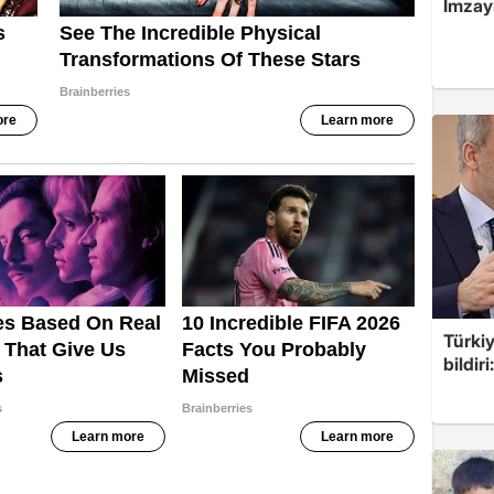
İmzay
Türkiy
bildir