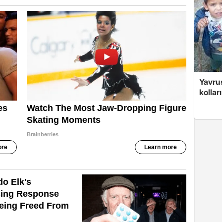
Yavrus
kolları