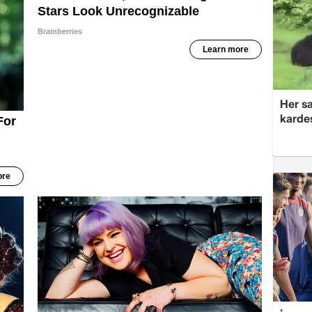
Her sa
kardeş