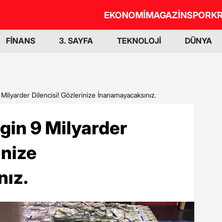
EKONOMİ
MAGAZİN
SPOR
KR
FİNANS
3. SAYFA
TEKNOLOJİ
DÜNYA
ilyarder Dilencisi! Gözlerinize İnanamayacaksınız.
gin 9 Milyarder
inize
ız.