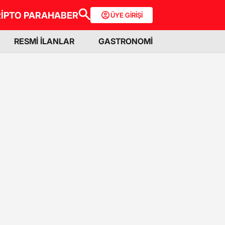
İPTO PARA
HABER
ÜYE GİRİŞİ
RESMİ İLANLAR
GASTRONOMİ