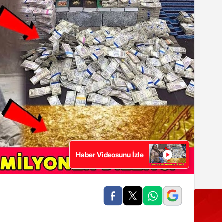
Haber Videosunu İzle