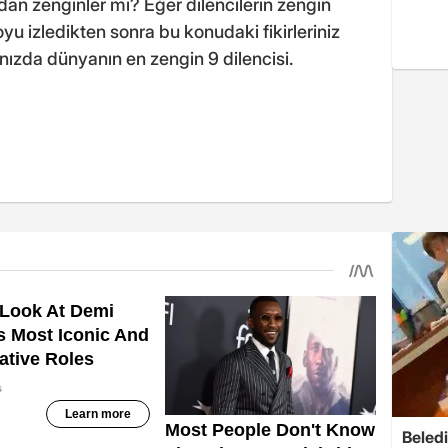
rdan zenginler mi? Eğer dilencilerin zengin
u izledikten sonra bu konudaki fikirleriniz
nızda dünyanın en zengin 9 dilencisi.
Beledi