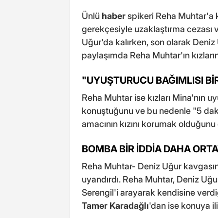
Ünlü
haber
spikeri Reha Muhtar'a k
gerekçesiyle uzaklaştırma cezası ve
Uğur'da kalırken, son olarak Deni
paylaşımda Reha Muhtar'ın kızlarına
"UYUŞTURUCU BAĞIMLISI B
Reha Muhtar ise kızları Mina'nın u
konuştuğunu ve bu nedenle "5 daki
amacının kızını korumak olduğunu di
BOMBA BİR İDDİA DAHA ORTA
Reha Muhtar- Deniz Uğur kavgasınd
uyandırdı. Reha Muhtar, Deniz Uğur
Serengil'i arayarak kendisine verdiğ
Tamer Karadağlı
'dan ise konuya il