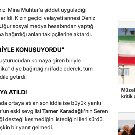
ızı Mina Muhtar'a şiddet uyguladığı
rildi. Kızın geçici velayeti annesi Deniz
z Uğur sosyal medya hesabından yaptığı
 bağırdığı anları takipçilerine aktardı.
İRİYLE KONUŞUYORDU"
yuşturucudan komaya giren biriyle
ka" diye bağırdığını ifade ederek, tüm
le getirdi.
Müzak
YA ATILDI
kritik
a ortaya atılan son iddia ise büyük yankı
'un eski sevgilisi
Tamer Karadağlı
'nın Seren
i desteği kesmediğini istediğini ileri sürdü.
işkin bir yanıt gelmedi.