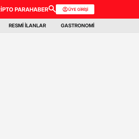
İPTO PARA
HABER
ÜYE GİRİŞİ
RESMİ İLANLAR
GASTRONOMİ