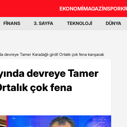
EKONOMİ
MAGAZİN
SPOR
KR
FİNANS
3. SAYFA
TEKNOLOJİ
DÜNYA
a devreye Tamer Karadağlı girdi! Ortalık çok fena karışacak
yında devreye Tamer
Ortalık çok fena