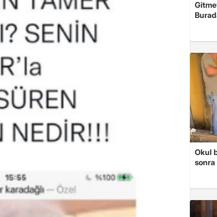
Gitme
Burad
Okul 
sonra 