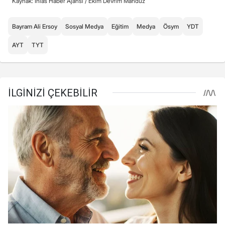
Kaynak: İhlas Haber Ajansı /
Ekim Devrim Manduz
Bayram Ali Ersoy
Sosyal Medya
Eğitim
Medya
Ösym
YDT
AYT
TYT