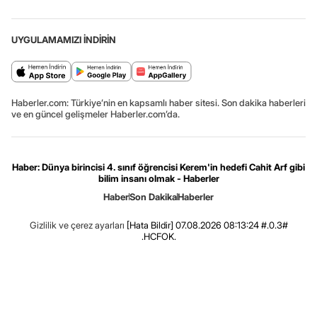
UYGULAMAMIZI İNDİRİN
Haberler.com: Türkiye’nin en kapsamlı haber sitesi. Son dakika haberleri
ve en güncel gelişmeler Haberler.com’da.
Haber: Dünya birincisi 4. sınıf öğrencisi Kerem'in hedefi Cahit Arf gibi
bilim insanı olmak - Haberler
Haber
Son Dakika
Haberler
Gizlilik ve çerez ayarları
[Hata Bildir]
07.08.2026 08:13:24 #.0.3#
.HCFOK.