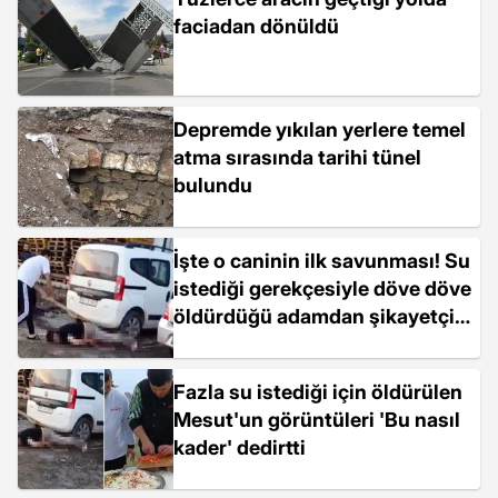
faciadan dönüldü
Depremde yıkılan yerlere temel
atma sırasında tarihi tünel
bulundu
İşte o caninin ilk savunması! Su
istediği gerekçesiyle döve döve
öldürdüğü adamdan şikayetçi
oldu
Fazla su istediği için öldürülen
Mesut'un görüntüleri 'Bu nasıl
kader' dedirtti