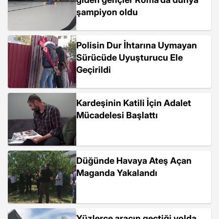
şampiyon oldu
Polisin Dur İhtarına Uymayan
Sürücüde Uyuşturucu Ele
Geçirildi
Kardeşinin Katili İçin Adalet
Mücadelesi Başlattı
Düğünde Havaya Ateş Açan
Maganda Yakalandı
Yüzlerce aracın geçtiği yolda