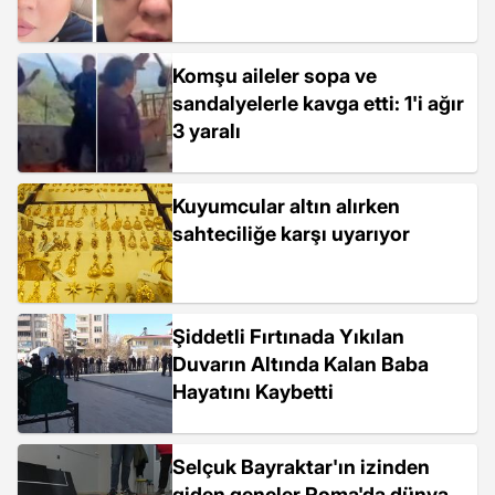
Komşu aileler sopa ve
sandalyelerle kavga etti: 1'i ağır
3 yaralı
Kuyumcular altın alırken
sahteciliğe karşı uyarıyor
Şiddetli Fırtınada Yıkılan
Duvarın Altında Kalan Baba
Hayatını Kaybetti
Selçuk Bayraktar'ın izinden
giden gençler Roma'da dünya