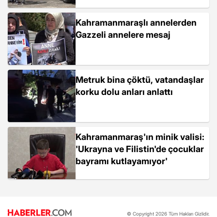
Kahramanmaraşlı annelerden
Gazzeli annelere mesaj
Metruk bina çöktü, vatandaşlar
korku dolu anları anlattı
Kahramanmaraş'ın minik valisi:
'Ukrayna ve Filistin'de çocuklar
bayramı kutlayamıyor'
© Copyright 2026 Tüm Hakları Gizlidir.