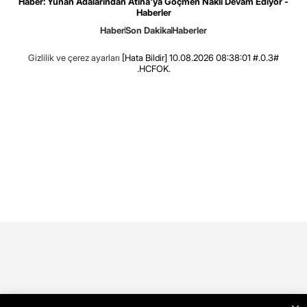
Haber: Yunan Adalarından Atina'ya Göçmen Nakli Devam Ediyor -
Haberler
Haber
Son Dakika
Haberler
Gizlilik ve çerez ayarları
[Hata Bildir]
10.08.2026 08:38:01 #.0.3#
.HCFOK.