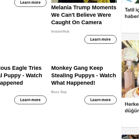
Tatil 
haberi
Herke
düğünü