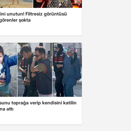
ini unutun! Filtresiz görüntüsü
 görenler şokta
unu toprağa verip kendisini katilin
na attı