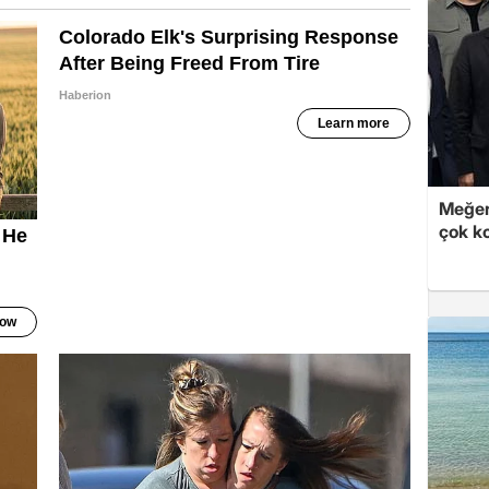
Meğer
çok k