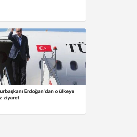
rbaşkanı Erdoğan'dan o ülkeye
z ziyaret