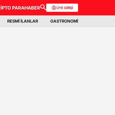
İPTO PARA
HABER
ÜYE GİRİŞİ
RESMİ İLANLAR
GASTRONOMİ