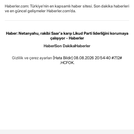
Haberler.com: Türkiye’nin en kapsamlı haber sitesi. Son dakika haberleri
ve en güncel gelişmeler Haberler.com’da.
Haber: Netanyahu, rakibi Saar'a karşı Likud Parti liderliğini korumaya
çalışıyor - Haberler
Haber
Son Dakika
Haberler
Gizlilik ve çerez ayarları
[Hata Bildir]
08.08.2026 20:54:40 #7.12#
.HCFOK.