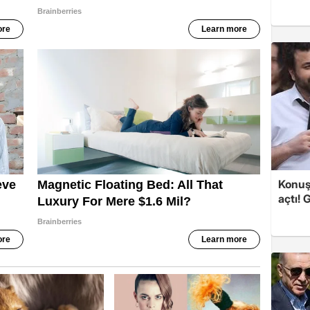
Konuşa
açtı! 