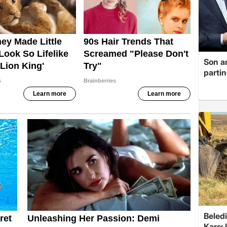
Son a
partin
Beledi
Karşı