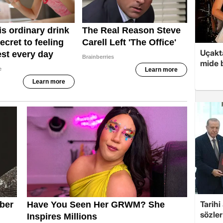
Uçakta
mide b
Tarih
sözler