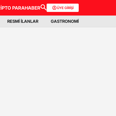
İPTO PARA
HABER
ÜYE GİRİŞİ
RESMİ İLANLAR
GASTRONOMİ