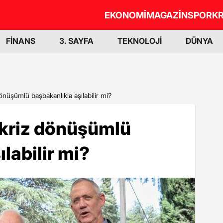
EKONOMİ
MAGAZİN
SPOR
KR
FİNANS
3. SAYFA
TEKNOLOJİ
DÜNYA
 dönüşümlü başbakanlıkla aşılabilir mi?
i kriz dönüşümlü
labilir mi?