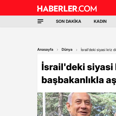
SON DAKİKA
KADIN
Anasayfa
Dünya
İsrail'deki siyasi kriz
İsrail'deki siyas
başbakanlıkla aşı