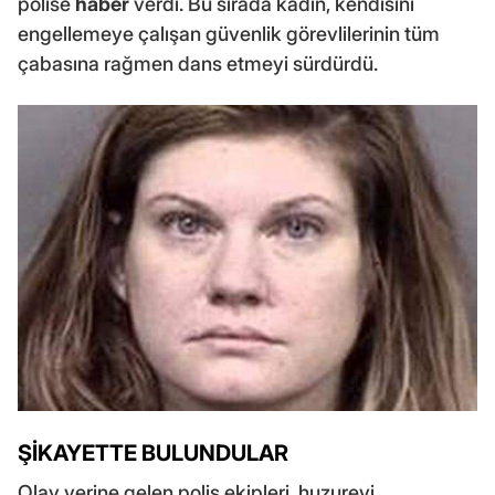
polise
haber
verdi. Bu sırada kadın, kendisini
engellemeye çalışan güvenlik görevlilerinin tüm
çabasına rağmen dans etmeyi sürdürdü.
ŞİKAYETTE BULUNDULAR
Olay yerine gelen polis ekipleri, huzurevi