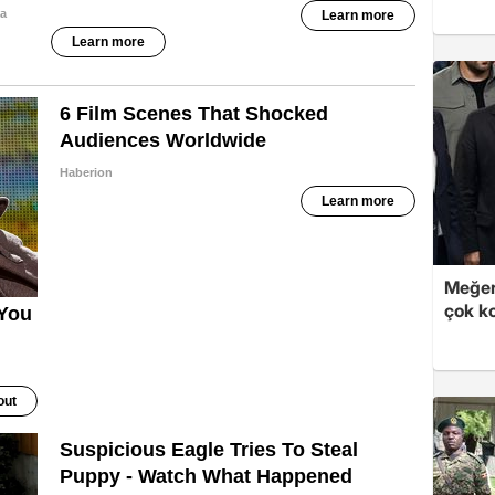
Meğer
çok k