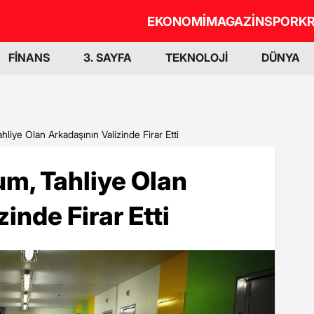
EKONOMİ
MAGAZİN
SPOR
KR
FİNANS
3. SAYFA
TEKNOLOJİ
DÜNYA
liye Olan Arkadaşının Valizinde Firar Etti
m, Tahliye Olan
inde Firar Etti