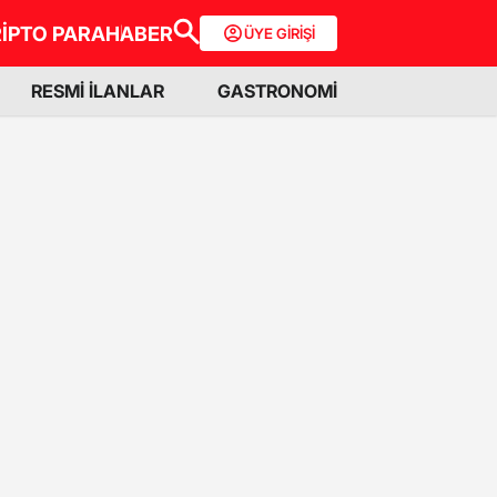
İPTO PARA
HABER
ÜYE GİRİŞİ
RESMİ İLANLAR
GASTRONOMİ