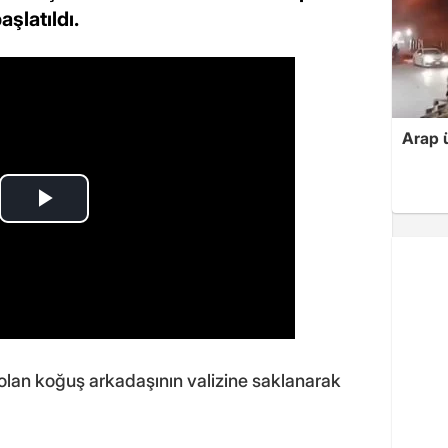
aşlatıldı.
Arap ü
lan koğuş arkadaşının valizine saklanarak