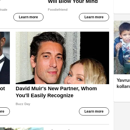
Yavrus
kolları