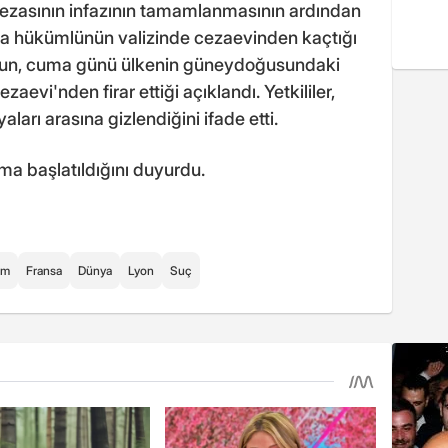
cezasının infazının tamamlanmasının ardından
ka hükümlünün valizinde cezaevinden kaçtığı
mun, cuma günü ülkenin güneydoğusundaki
aevi'nden firar ettiği açıklandı. Yetkililer,
aları arasına gizlendiğini ifade etti.
ma başlatıldığını duyurdu.
um
Fransa
Dünya
Lyon
Suç