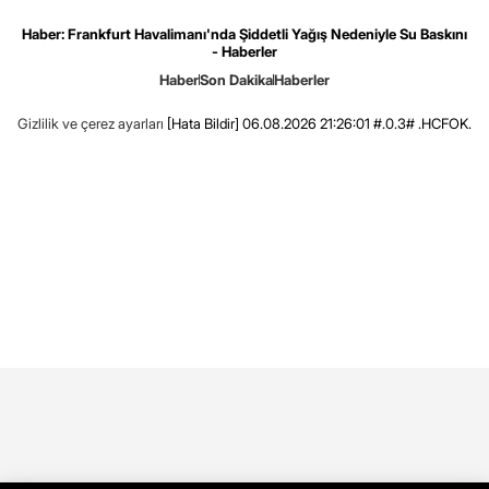
Haber: Frankfurt Havalimanı'nda Şiddetli Yağış Nedeniyle Su Baskını
- Haberler
Haber
Son Dakika
Haberler
Gizlilik ve çerez ayarları
[Hata Bildir]
06.08.2026 21:26:01 #.0.3# .HCFOK.