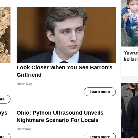
Yavrus
kolları