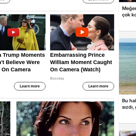
Meğer
çok k
Bu hal
sızdı,