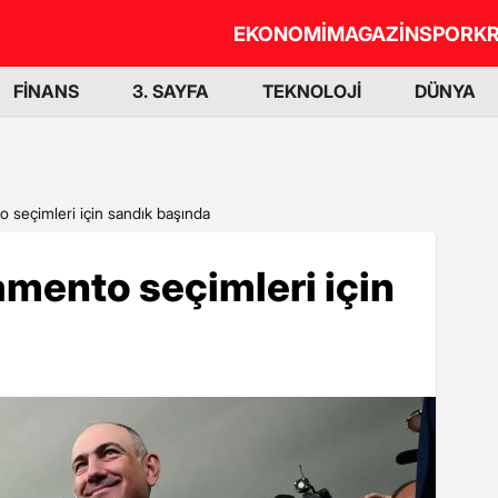
EKONOMİ
MAGAZİN
SPOR
KR
FİNANS
3. SAYFA
TEKNOLOJİ
DÜNYA
 seçimleri için sandık başında
mento seçimleri için