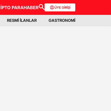
İPTO PARA
HABER
ÜYE GİRİŞİ
RESMİ İLANLAR
GASTRONOMİ