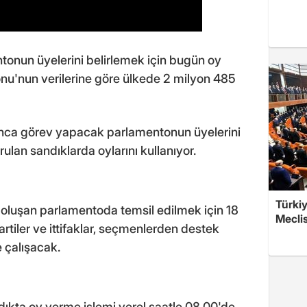
ntonun üyelerini belirlemek için bugün oy
u'nun verilerine göre ülkede 2 milyon 485
nca görev yapacak parlamentonun üyelerini
ulan sandıklarda oylarını kullanıyor.
Türkiy
oluşan parlamentoda temsil edilmek için 18
Meclis
 partiler ve ittifaklar, seçmenlerden destek
 çalışacak.
dıkta oy verme işlemi yerel saatle 08.00'de