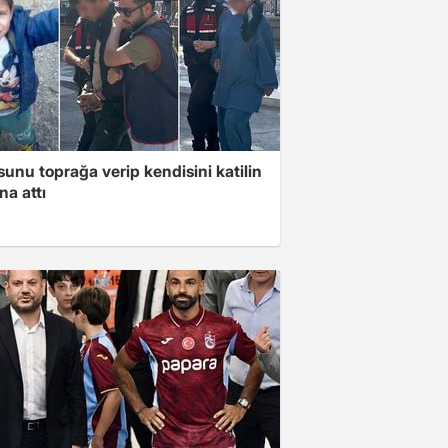
unu toprağa verip kendisini katilin
na attı