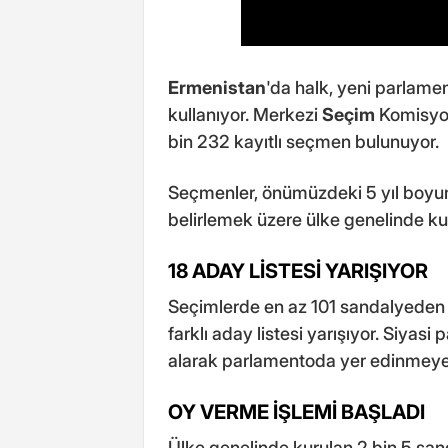
Ermenistan
'da halk, yeni parlame
kullanıyor. Merkezi
Seçim
Komisyon
bin 232 kayıtlı seçmen bulunuyor.
Seçmenler, önümüzdeki 5 yıl boyu
belirlemek üzere ülke genelinde kur
18 ADAY LİSTESİ YARIŞIYOR
Seçimlerde en az 101 sandalyeden 
farklı aday listesi yarışıyor. Siyasi
alarak parlamentoda yer edinmeye
OY VERME İŞLEMİ BAŞLADI
Ülke genelinde kurulan 2 bin 5 san