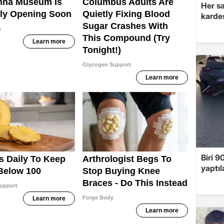
Her sa
kardeş
Biri 9
yaptıl