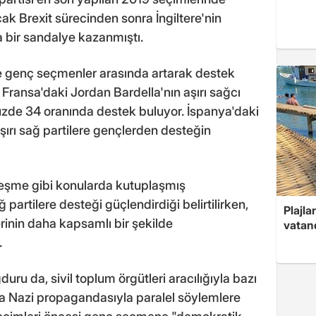
k Brexit sürecinden sonra İngiltere'nin
a bir sandalye kazanmıştı.
ikle genç seçmenler arasında artarak destek
Fransa'daki Jordan Bardella'nın aşırı sağcı
yüzde 34 oranında destek buluyor. İspanya'daki
ırı sağ partilere gençlerden desteğin
eşme gibi konularda kutuplaşmış
partilere desteği güçlendirdiği belirtilirken,
Plajla
rinin daha kapsamlı bir şekilde
vatand
.
ru da, sivil toplum örgütleri aracılığıyla bazı
nda Nazi propagandasıyla paralel söylemlere