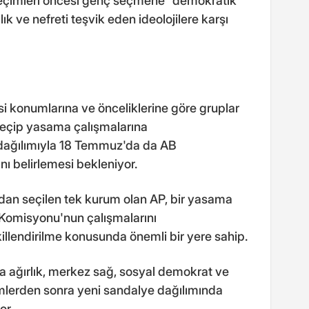
seçimleri öncesi genç seçmene "demokratik
ık ve nefreti teşvik eden ideolojilere karşı
si konumlarına ve önceliklerine göre gruplar
seçip yasama çalışmalarına
 dağılımıyla 18 Temmuz'da da AB
ı belirlemesi bekleniyor.
an seçilen tek kurum olan AP, bir yasama
 Komisyonu'nun çalışmalarını
illendirilme konusunda önemli bir yere sahip.
a ağırlık, merkez sağ, sosyal demokrat ve
çimlerden sonra yeni sandalye dağılımında
or.