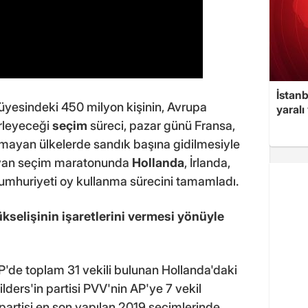
İstan
 üyesindeki 450 milyon kişinin, Avrupa
yaralı
rleyeceği
seçim
süreci, pazar günü Fransa,
nmayan ülkelerde sandık başına gidilmesiyle
ayan seçim maratonunda
Hollanda
, İrlanda,
mhuriyeti oy kullanma sürecini tamamladı.
ükselişinin işaretlerini vermesi yönüyle
de toplam 31 vekili bulunan Hollanda'daki
lders'in partisi PVV'nin AP'ye 7 vekil
partisi en son yapılan 2019 seçimlerinde