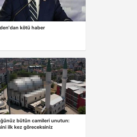
iden'dan kötü haber
ğünüz bütün camileri unutun:
ini ilk kez göreceksiniz