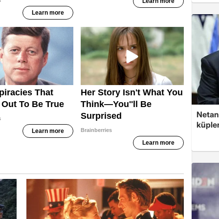
Netan
küple