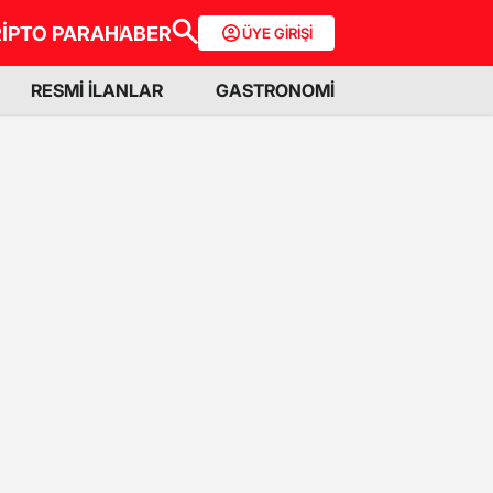
İPTO PARA
HABER
ÜYE GİRİŞİ
RESMİ İLANLAR
GASTRONOMİ