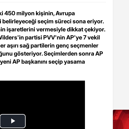
ki 450 milyon kişinin, Avrupa
belirleyeceği seçim süreci sona eriyor.
in işaretlerini vermesiyle dikkat çekiyor.
ilders'in partisi PVV'nin AP'ye 7 vekil
r aşırı sağ partilerin genç seçmenler
uğunu gösteriyor. Seçimlerden sonra AP
e yeni AP başkanını seçip yasama