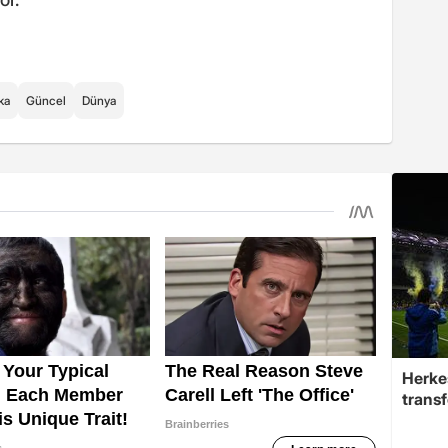
ika
Güncel
Dünya
Herke
trans