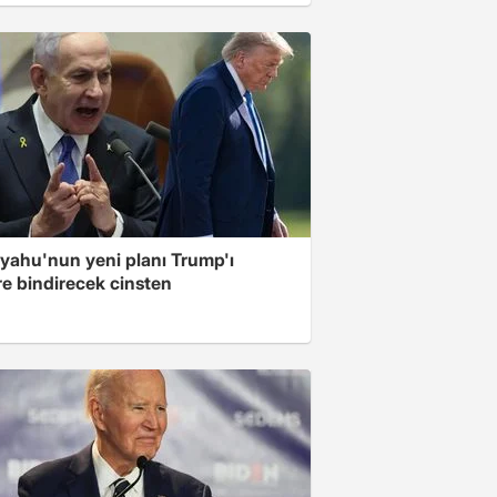
yahu'nun yeni planı Trump'ı
re bindirecek cinsten