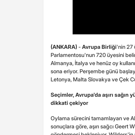
(ANKARA)
-
Avrupa Birliği
'nin 27
Parlamentosu'nun 720 üyesini beli
Almanya, İtalya ve henüz oy kulla
sona eriyor. Perşembe günü başl
Letonya, Malta Slovakya ve Çek Cu
Seçimler, Avrupa'da aşırı sağın y
dikkati çekiyor
Oylama sürecini tamamlayan ve AP'
sonuçlara göre, aşırı sağcı Geert Wi
göndermesi bekleniyor. Wilders'in 