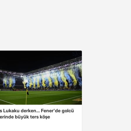
s Lukaku derken... Fener'de golcü
ferinde büyük ters köşe