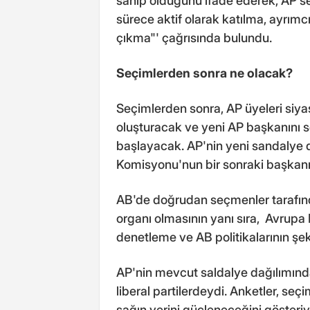
sahip olduğunu ifade ederek, AP 
sürece aktif olarak katılma, ayrımcıl
çıkma"' çağrısında bulundu.
Seçimlerden sonra ne olacak?
Seçimlerden sonra, AP üyeleri siya
oluşturacak ve yeni AP başkanını 
başlayacak. AP'nin yeni sandalye
Komisyonu'nun bir sonraki başkanın
AB'de doğrudan seçmenler tarafınd
organı olmasının yanı sıra, Avrupa
denetleme ve AB politikalarının şek
AP'nin mevcut saldalye dağılımınd
liberal partilerdeydi. Anketler, se
sağın yerini güçleneceğini gösteriy