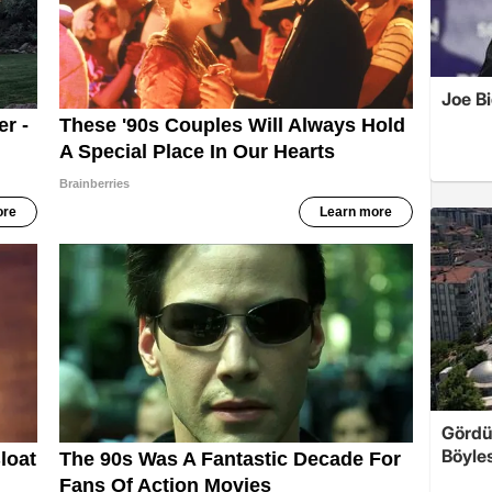
Joe B
Gördü
Böyles