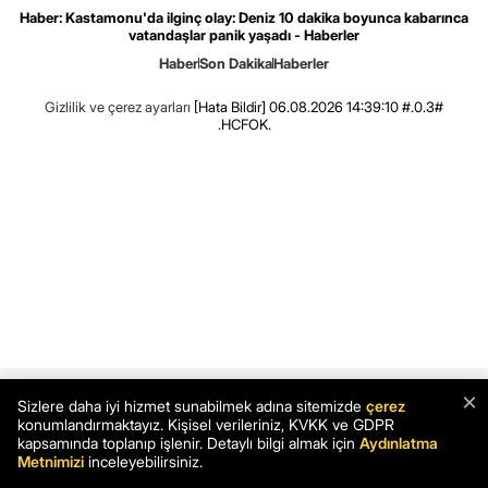
Haber: Kastamonu'da ilginç olay: Deniz 10 dakika boyunca kabarınca
vatandaşlar panik yaşadı - Haberler
Haber
Son Dakika
Haberler
Gizlilik ve çerez ayarları
[Hata Bildir]
06.08.2026 14:39:10 #.0.3#
.HCFOK.
×
Sizlere daha iyi hizmet sunabilmek adına sitemizde
çerez
konumlandırmaktayız. Kişisel verileriniz, KVKK ve GDPR
kapsamında toplanıp işlenir. Detaylı bilgi almak için
Aydınlatma
Metnimizi
inceleyebilirsiniz.