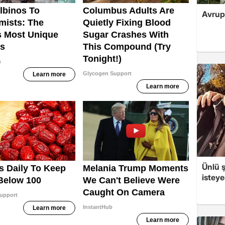
Avrupa
Ünlü ş
isteye