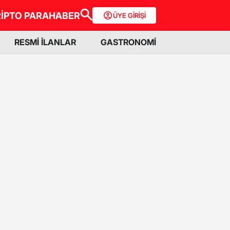
İPTO PARA
HABER
ÜYE GİRİŞİ
RESMİ İLANLAR
GASTRONOMİ