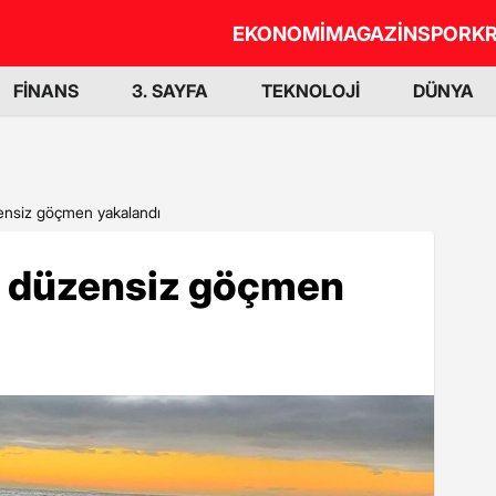
EKONOMİ
MAGAZİN
SPOR
KR
FİNANS
3. SAYFA
TEKNOLOJİ
DÜNYA
ensiz göçmen yakalandı
2 düzensiz göçmen