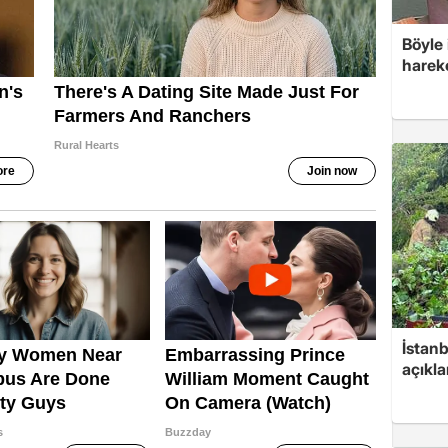
Böyle
hareke
İstanb
açıkl