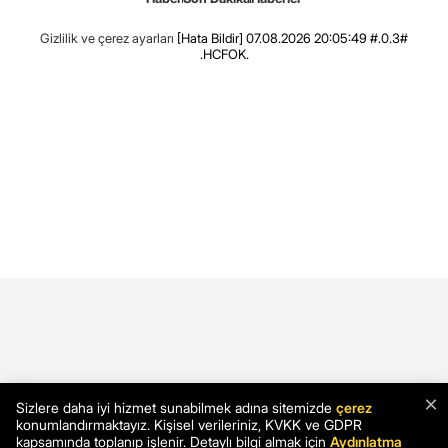
Gizlilik ve çerez ayarları
[Hata Bildir]
07.08.2026 20:05:49 #.0.3#
.HCFOK.
×
Sizlere daha iyi hizmet sunabilmek adına sitemizde
çerez
konumlandırmaktayız. Kişisel verileriniz, KVKK ve GDPR
kapsamında toplanıp işlenir. Detaylı bilgi almak için
Aydınlatma