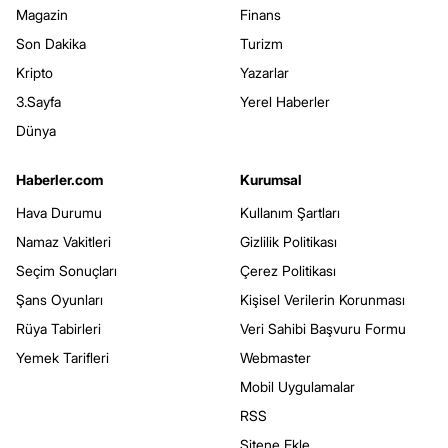
Magazin
Finans
Son Dakika
Turizm
Kripto
Yazarlar
3.Sayfa
Yerel Haberler
Dünya
Haberler.com
Kurumsal
Hava Durumu
Kullanım Şartları
Namaz Vakitleri
Gizlilik Politikası
Seçim Sonuçları
Çerez Politikası
Şans Oyunları
Kişisel Verilerin Korunması
Rüya Tabirleri
Veri Sahibi Başvuru Formu
Yemek Tarifleri
Webmaster
Mobil Uygulamalar
RSS
Sitene Ekle