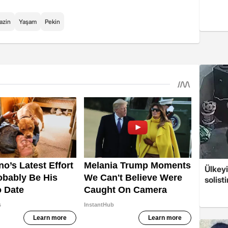
azin
Yaşam
Pekin
Ülkeyi
solist