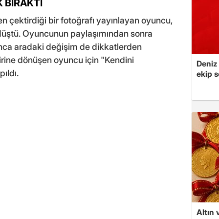
K BIRAKTI
çektirdiği bir fotoğrafı yayınlayan oyuncu,
düştü. Oyuncunun paylaşımından sonra
nca aradaki değişim de dikkatlerden
irine dönüşen oyuncu için "Kendini
Deniz
ıldı.
ekip s
Altın 