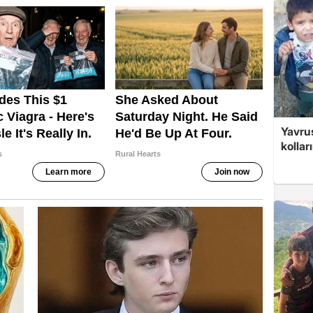
Yavrus
kolları