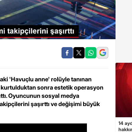
aki 'Havuçlu anne' rolüyle tanınan
n kurtulduktan sonra estetik operasyon
yattı. Oyuncunun sosyal medya
kipçilerini şaşırttı ve değişimi büyük
14 ayd
hakkın