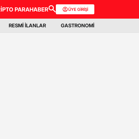
İPTO PARA
HABER
ÜYE GİRİŞİ
RESMİ İLANLAR
GASTRONOMİ