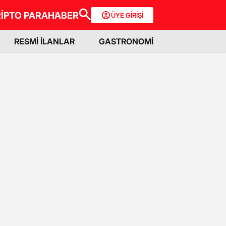
İPTO PARA
HABER
ÜYE GİRİŞİ
RESMİ İLANLAR
GASTRONOMİ