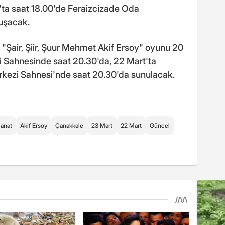
ta saat 18.00'de Feraizcizade Oda
luşacak.
"Şair, Şiir, Şuur Mehmet Akif Ersoy" oyunu 20
i Sahnesinde saat 20.30'da, 22 Mart'ta
rkezi Sahnesi'nde saat 20.30'da sunulacak.
Sanat
Akif Ersoy
Çanakkale
23 Mart
22 Mart
Güncel