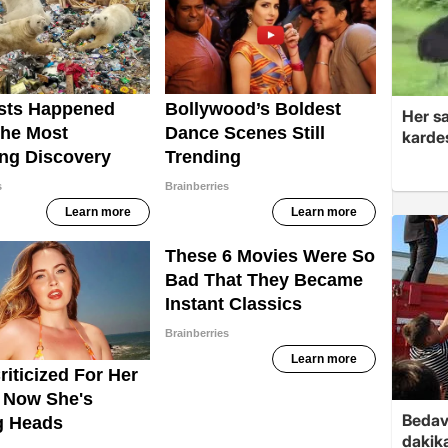
Her sa
kardeş
Bedav
dakika