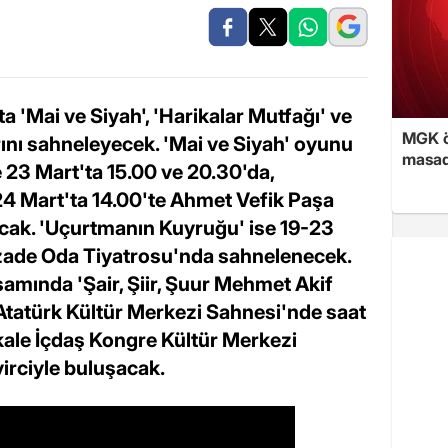
a 'Mai ve Siyah', 'Harikalar Mutfağı' ve
MGK ön
nı sahneleyecek. 'Mai ve Siyah' oyunu
masad
 23 Mart'ta 15.00 ve 20.30'da,
24 Mart'ta 14.00'te Ahmet Vefik Paşa
acak. 'Uçurtmanın Kuyruğu' ise 19-23
izade Oda Tiyatrosu'nda sahnelenecek.
amında 'Şair, Şiir, Şuur Mehmet Akif
Atatürk Kültür Merkezi Sahnesi'nde saat
ale İçdaş Kongre Kültür Merkezi
irciyle buluşacak.