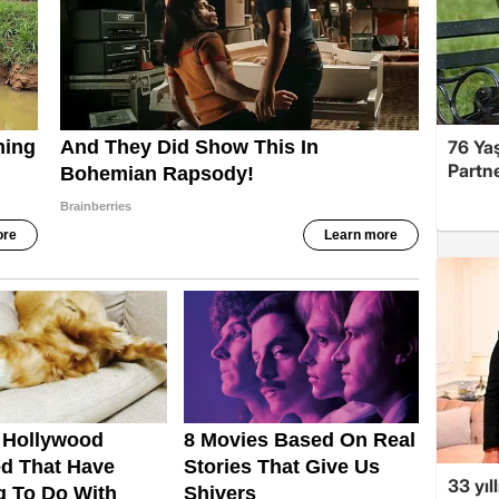
76 Ya
Partne
33 yıl