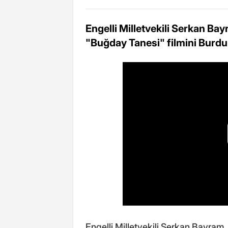
Engelli Milletvekili Serkan Bay
"Buğday Tanesi" filmini Burdur'
Engelli Milletvekili Serkan Bayram, 