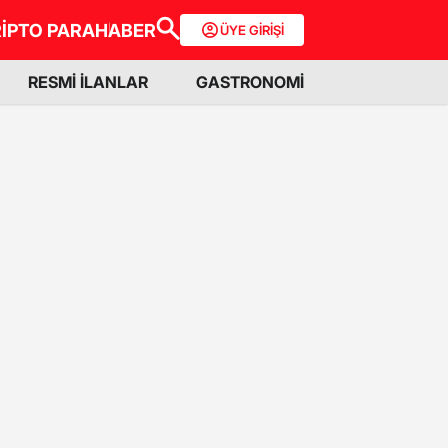
İPTO PARA
HABER
ÜYE GİRİŞİ
RESMİ İLANLAR
GASTRONOMİ