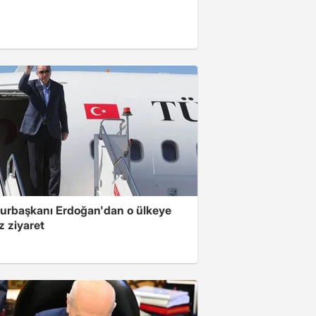
rbaşkanı Erdoğan'dan o ülkeye
z ziyaret