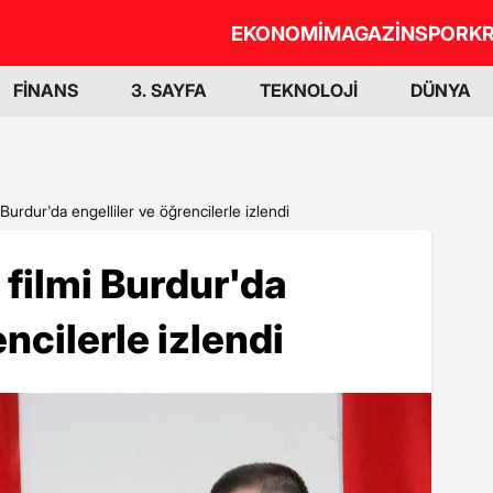
EKONOMİ
MAGAZİN
SPOR
KR
FİNANS
3. SAYFA
TEKNOLOJİ
DÜNYA
Burdur'da engelliler ve öğrencilerle izlendi
filmi Burdur'da
encilerle izlendi