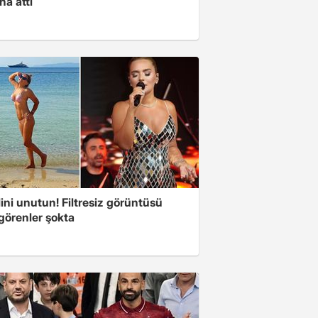
na attı
ini unutun! Filtresiz görüntüsü
 görenler şokta