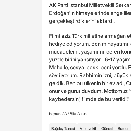
AK Parti İstanbul Milletvekili Se
Erdoğan'ın himayelerinde engellil
gerçekleştirdiklerini aktardı.
Filmi aziz Türk milletine armağan et
hediye ediyorum. Benim hayatımı k
mücadelemi, yaşamımı içeren konula
yüzde birini yansıtıyor. 16-17 yaşı
Mahalle, sosyal baskı beni yordu. E
söylüyorum. Rabbimin izni, büyükle
geldik. Ben bu ülkenin bir evladı
onur ve gurur duydum. Mottomuz '
kaybedersin', filmde de bu verildi." 
Kaynak: AA /
Bilal Altıok
Buğday Tanesi
Milletvekili
Güncel
Burdur