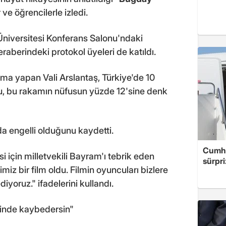
r ve öğrencilerle izledi.
Üniversitesi Konferans Salonu'ndaki
eraberindeki protokol üyeleri de katıldı.
ama yapan Vali Arslantaş, Türkiye'de 10
u, bu rakamın nüfusun yüzde 12'sine denk
da engelli olduğunu kaydetti.
Cumhu
 için milletvekili Bayram'ı tebrik eden
sürpri
imiz bir film oldu. Filmin oyuncuları bizlere
iyoruz." ifadelerini kullandı.
ğinde kaybedersin"