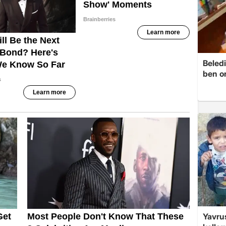
Beledi
ben o
Yavrus