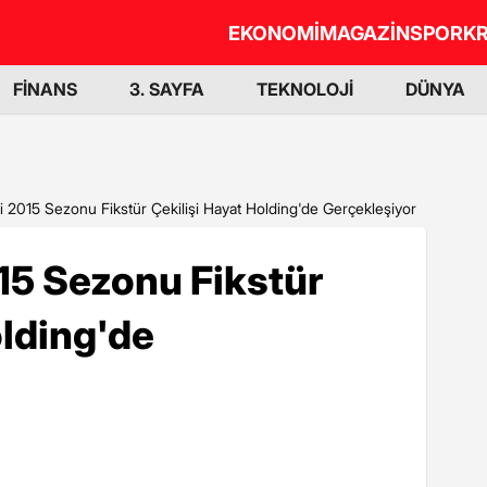
EKONOMİ
MAGAZİN
SPOR
KR
FİNANS
3. SAYFA
TEKNOLOJİ
DÜNYA
gi 2015 Sezonu Fikstür Çekilişi Hayat Holding'de Gerçekleşiyor
015 Sezonu Fikstür
olding'de