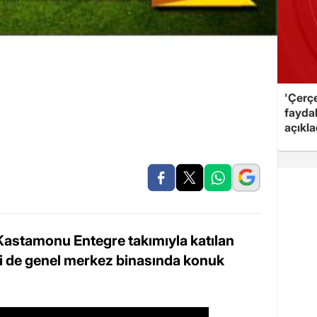
'Çerç
fayda
açıkla
Kastamonu Entegre takımıyla katılan
ni de genel merkez binasında konuk