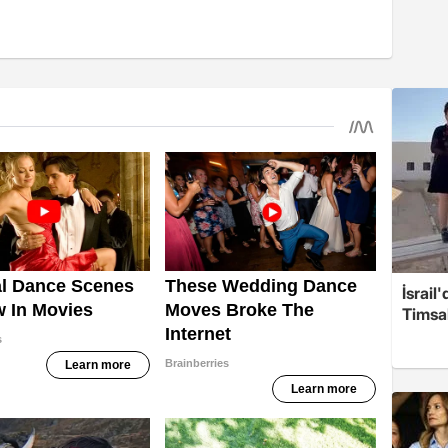
İsrail
Timsah