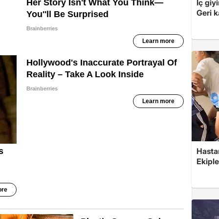
İç giy
Geri k
Hasta
Ekiple