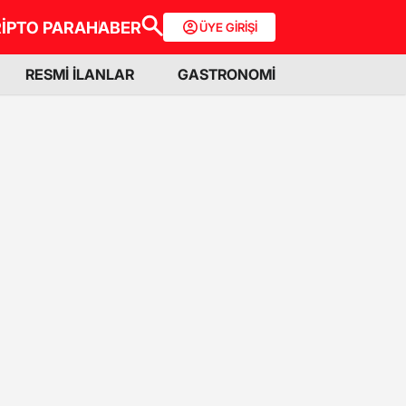
İPTO PARA
HABER
ÜYE GİRİŞİ
RESMİ İLANLAR
GASTRONOMİ