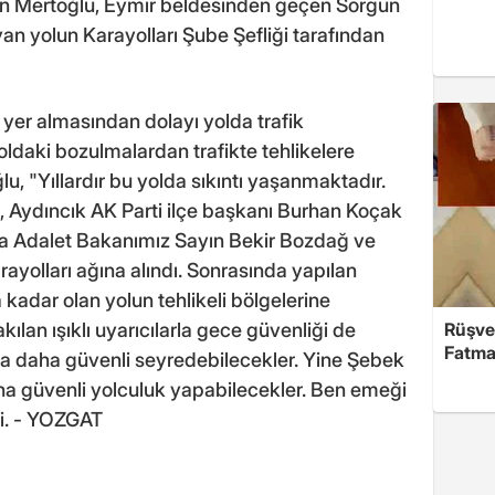
in Mertoğlu, Eymir beldesinden geçen Sorgun
yan yolun Karayolları Şube Şefliği tarafından
 yer almasından dolayı yolda trafik
daki bozulmalardan trafikte tehlikelere
, "Yıllardır bu yolda sıkıntı yaşanmaktadır.
Aydıncık AK Parti ilçe başkanı Burhan Koçak
da Adalet Bakanımız Sayın Bekir Bozdağ ve
arayolları ağına alındı. Sonrasında yapılan
kadar olan yolun tehlikeli bölgelerine
Rüşve
takılan ışıklı uyarıcılarla gece güvenliği de
Fatma,
lda daha güvenli seyredebilecekler. Yine Şebek
ha güvenli yolculuk yapabilecekler. Ben emeği
i. - YOZGAT