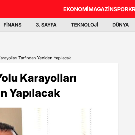
EKONOMİ
MAGAZİN
SPOR
KR
FİNANS
3. SAYFA
TEKNOLOJİ
DÜNYA
arayolları Tarfından Yeniden Yapılacak
olu Karayolları
en Yapılacak