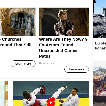
Bu ot
konakl