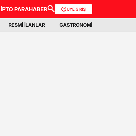
İPTO PARA
HABER
ÜYE GİRİŞİ
RESMİ İLANLAR
GASTRONOMİ