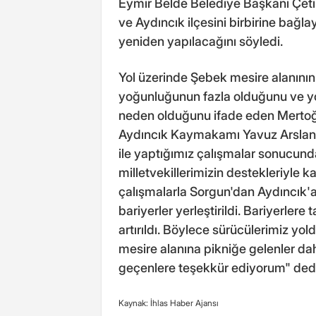
Eymir Belde Belediye Başkanı Çet
ve Aydıncık ilçesini birbirine bağla
yeniden yapılacağını söyledi.
Yol üzerinde Şebek mesire alanının
yoğunluğunun fazla olduğunu ve yol
neden olduğunu ifade eden Mertoğlu
Aydıncık Kaymakamı Yavuz Arslan, 
ile yaptığımız çalışmalar sonucun
milletvekillerimizin destekleriyle k
çalışmalarla Sorgun'dan Aydıncık'a 
bariyerler yerleştirildi. Bariyerlere 
artırıldı. Böylece sürücülerimiz yo
mesire alanına pikniğe gelenler da
geçenlere teşekkür ediyorum" ded
Kaynak: İhlas Haber Ajansı