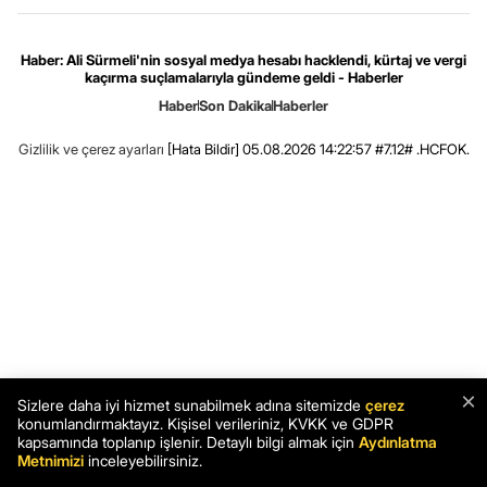
Haber: Ali Sürmeli'nin sosyal medya hesabı hacklendi, kürtaj ve vergi
kaçırma suçlamalarıyla gündeme geldi - Haberler
Haber
Son Dakika
Haberler
Gizlilik ve çerez ayarları
[Hata Bildir]
05.08.2026 14:22:57 #7.12# .HCFOK.
×
Sizlere daha iyi hizmet sunabilmek adına sitemizde
çerez
konumlandırmaktayız. Kişisel verileriniz, KVKK ve GDPR
kapsamında toplanıp işlenir. Detaylı bilgi almak için
Aydınlatma
Metnimizi
inceleyebilirsiniz.