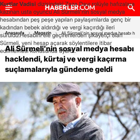
Kurtlar Vadisi
dizisindeki Zaza Dayı rolüyle hafızalara
kazınan usta oyuncu Ali Sürmeli'nin sosyal medya
hesabından peş peşe yapılan paylaşımlarda genç bir
kadından bebek aldırdığı ve vergi kaçırdığı ileri
Anasayfa
Magazin
Ali Sürmeli'nin sosyal medya hesabı hack
sürüldü.
Hesabını ele geçirenlerden şikayetçi olan
Sürmeli, yeni hesap açarak söylentilere itibar
Ali Sürmeli'nin sosyal medya hesabı
edilmemesi konusunda uyardı.
hacklendi, kürtaj ve vergi kaçırma
suçlamalarıyla gündeme geldi