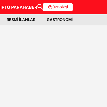
İPTO PARA
HABER
ÜYE GİRİŞİ
RESMİ İLANLAR
GASTRONOMİ