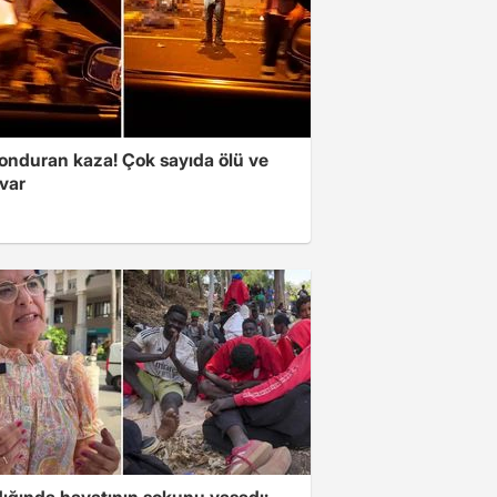
onduran kaza! Çok sayıda ölü ve
 var
ığında hayatının şokunu yaşadı: