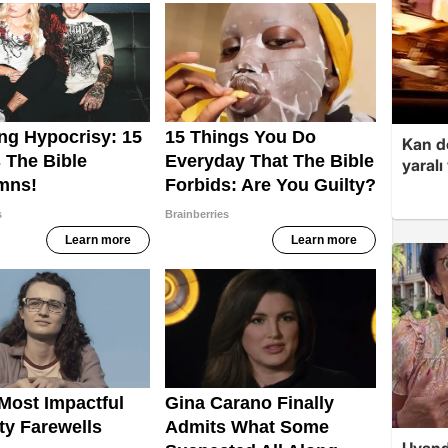
Kan d
yaralı
Uyand