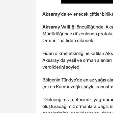
Aksaray
'da evlenecek çiftler birlik
Aksaray Valiliği
öncülüğünde, Aksa
Müdürlüğünce düzenlenen protokolle 
Ormanı"na fidan dikecek.
Fidan dikme etkinliğine katılan Ak
Aksaray'da yeşil ve orman alanlar
verdiklerini söyledi.
Bölgenin Türkiye'de en az yağış al
çeken Kumbuzoğlu, şöyle konuştu:
"Geleceğimiz, nefesimiz, yağmurum
oluşturacağımız ormanlara bağlı. Bi