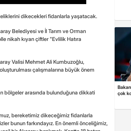
teliklerini dikecekleri fidanlarla yaşatacak.
ray Belediyesi ve İl Tarım ve Orman
nikah kıyan çiftler "Evlilik Hatıra
saray Valisi Mehmet Ali Kumbuzoğlu,
ı oluşturulması çalışmalarına büyük önem
Bakan 
an bölgeler arasında bulunduğuna dikkati
çok k
uz, bereketimiz dikeceğimiz fidanlarla
zler bunun farkındayız. En önemli önceliğimiz,