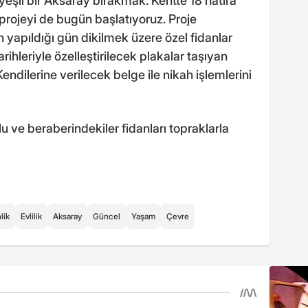
eşil bir Aksaray bırakmak. Kentte 18 hatıra
projeyi de bugün başlatıyoruz. Proje
n yapıldığı gün dikilmek üzere özel fidanlar
 tarihleriyle özelleştirilecek plakalar taşıyan
Kendilerine verilecek belge ile nikah işlemlerini
ve beraberindekiler fidanları topraklarla
lik
Evlilik
Aksaray
Güncel
Yaşam
Çevre