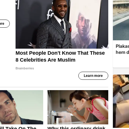
Plakas
hem d