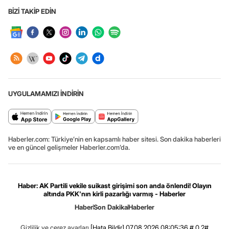
BİZİ TAKİP EDİN
UYGULAMAMIZI İNDİRİN
Haberler.com: Türkiye’nin en kapsamlı haber sitesi. Son dakika haberleri
ve en güncel gelişmeler Haberler.com’da.
Haber: AK Partili vekile suikast girişimi son anda önlendi! Olayın
altında PKK'nın kirli pazarlığı varmış - Haberler
Haber
Son Dakika
Haberler
Gizlilik ve çerez ayarları
[Hata Bildir]
07.08.2026 08:05:36 #.0.2#