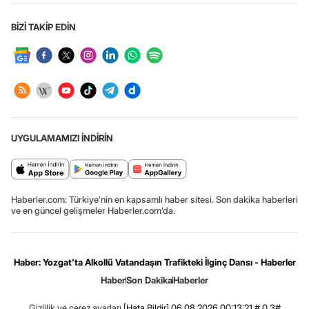
BİZİ TAKİP EDİN
UYGULAMAMIZI İNDİRİN
Haberler.com: Türkiye’nin en kapsamlı haber sitesi. Son dakika haberleri
ve en güncel gelişmeler Haberler.com’da.
Haber: Yozgat'ta Alkollü Vatandaşın Trafikteki İlginç Dansı - Haberler
Haber
Son Dakika
Haberler
Gizlilik ve çerez ayarları
[Hata Bildir]
06.08.2026 00:13:21 #.0.3#