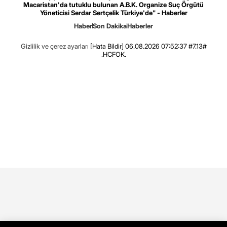
Macaristan'da tutuklu bulunan A.B.K. Organize Suç Örgütü
Yöneticisi Serdar Sertçelik Türkiye'de" - Haberler
Haber
Son Dakika
Haberler
Gizlilik ve çerez ayarları
[Hata Bildir]
06.08.2026 07:52:37 #7.13#
.HCFOK.