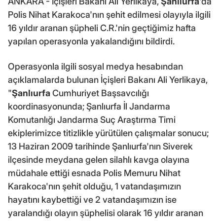
ANKARA - İçişleri Bakanı Ali Yerlikaya,
Şanlıurfa
'da
Polis Nihat Karakoca'nın şehit edilmesi olayıyla ilgili
16 yıldır aranan şüpheli C.R.'nin geçtiğimiz hafta
yapılan operasyonla yakalandığını bildirdi.
Operasyonla ilgili sosyal medya hesabından
açıklamalarda bulunan İçişleri Bakanı Ali Yerlikaya,
"
Şanlıurfa
Cumhuriyet Başsavcılığı
koordinasyonunda; Şanlıurfa İl Jandarma
Komutanlığı Jandarma Suç Araştırma Timi
ekiplerimizce titizlikle yürütülen çalışmalar sonucu;
13 Haziran 2009 tarihinde Şanlıurfa'nın Siverek
ilçesinde meydana gelen silahlı kavga olayına
müdahale ettiği esnada Polis Memuru Nihat
Karakoca'nın şehit olduğu, 1 vatandaşımızın
hayatını kaybettiği ve 2 vatandaşımızın ise
yaralandığı olayın şüphelisi olarak 16 yıldır aranan