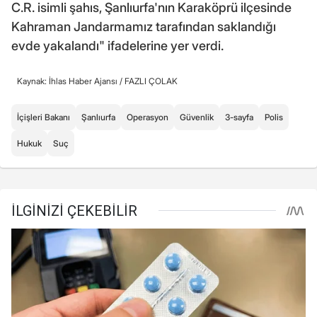
C.R. isimli şahıs, Şanlıurfa'nın Karaköprü ilçesinde
Kahraman Jandarmamız tarafından saklandığı
evde yakalandı" ifadelerine yer verdi.
Kaynak: İhlas Haber Ajansı /
FAZLI ÇOLAK
İçişleri Bakanı
Şanlıurfa
Operasyon
Güvenlik
3-sayfa
Polis
Hukuk
Suç