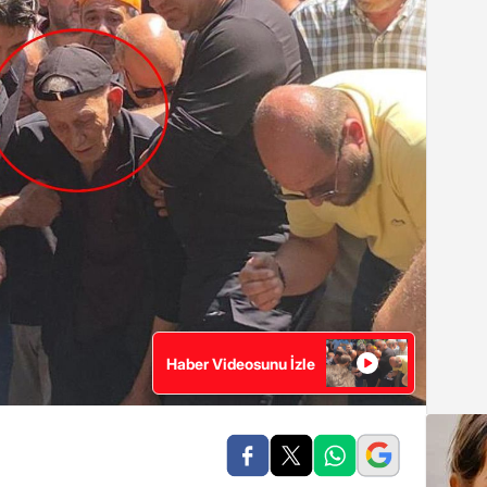
Haber Videosunu İzle