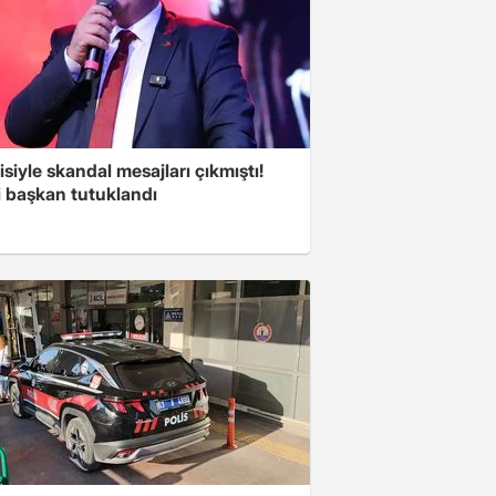
isiyle skandal mesajları çıkmıştı!
i başkan tutuklandı