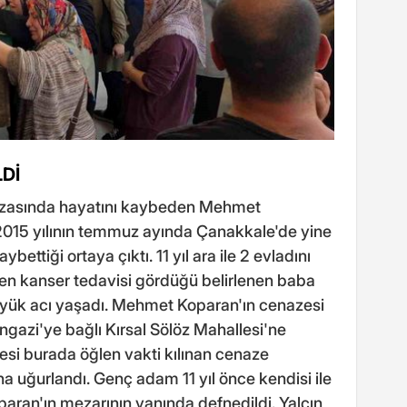
LDİ
azasında hayatını kaybeden Mehmet
 2015 yılının temmuz ayında Çanakkale'de yine
bettiği ortaya çıktı. 11 yıl ara ile 2 evladını
len kanser tedavisi gördüğü belirlenen baba
üyük acı yaşadı. Mehmet Koparan'ın cenazesi
gazi'ye bağlı Kırsal Sölöz Mahallesi'ne
esi burada öğlen vakti kılınan cenaze
 uğurlandı. Genç adam 11 yıl önce kendisi ile
paran'ın mezarının yanında defnedildi. Yalçın