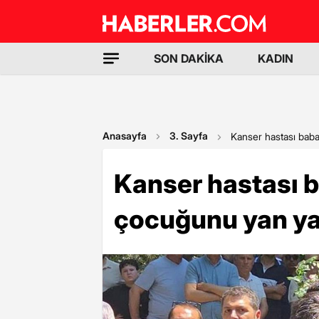
SON DAKİKA
KADIN
Anasayfa
3. Sayfa
Kanser hastası baba
Kanser hastası b
çocuğunu yan ya