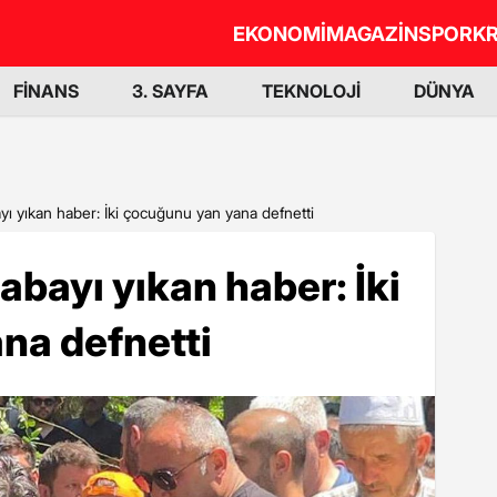
EKONOMİ
MAGAZİN
SPOR
KR
FİNANS
3. SAYFA
TEKNOLOJİ
DÜNYA
yı yıkan haber: İki çocuğunu yan yana defnetti
abayı yıkan haber: İki
na defnetti