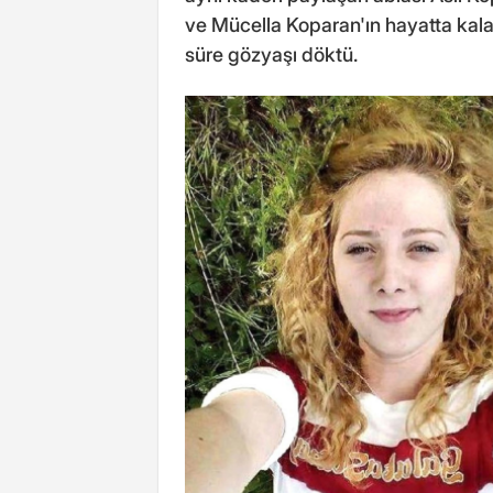
ve Mücella Koparan'ın hayatta kal
süre gözyaşı döktü.