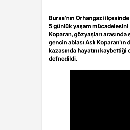
Bursa'nın Orhangazi ilçesinde
5 günlük yaşam mücadelesini
Koparan, gözyaşları arasında 
gencin ablası Aslı Koparan'ın d
kazasında hayatını kaybettiği 
defnedildi.